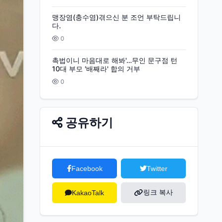
맹장염(충수염)겪으신 분 조언 부탁드립니
다.
0
촉법이니 마음대로 해봐'…무인 문구점 턴
10대 부모 '배째라' 합의 거부
0
공유하기
Facebook
Twitter
링크 복사
KakaoTalk