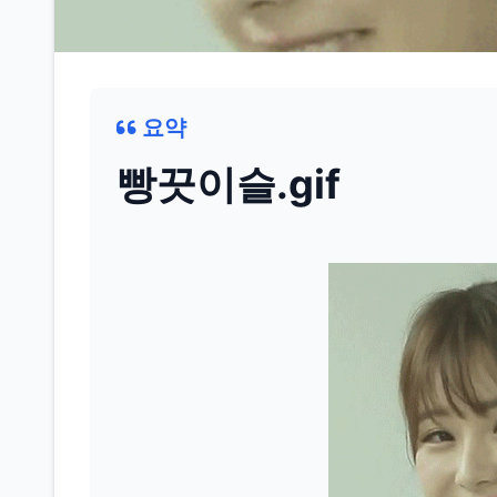
요약
빵끗이슬.gif