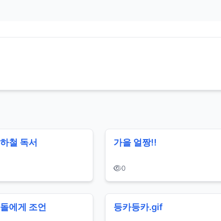
하철 독서
가을 얼짱!!
0
이돌에게 조언
등카등카.gif