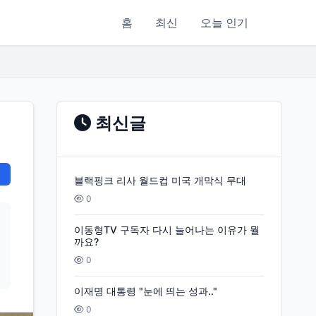
홈
최신
오늘 인기
최신글
블랙핑크 리사 월드컵 미국 개막식 무대
0
이동형TV 구독자 다시 늘어나는 이유가 뭘
까요?
0
이재명 대통령 "눈에 띄는 성과.."
0