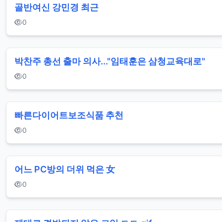
골반여신 강민경 최근
0
박찬주 총선 출마 의사..."임태훈은 삼청교육대로"
0
빠른 다이어트보조식품 추천
0
어느 PC방의 더위 먹은 女
0