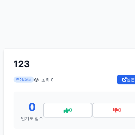
123
원본
조회 0
연예/화보
0
0
0
인기도 점수