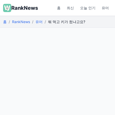
RankNews
홈
최신
오늘 인기
유머
홈
RankNews
유머
뭐 먹고 키가 컸냐고요?