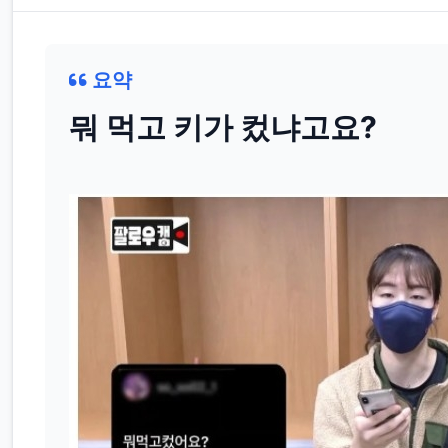
요약
뭐 먹고 키가 컸냐고요?