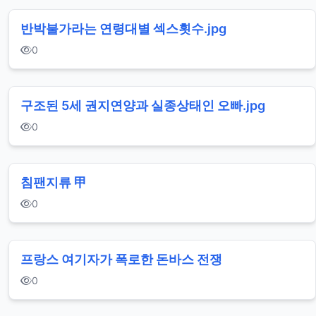
반박불가라는 연령대별 섹스횟수.jpg
0
구조된 5세 권지연양과 실종상태인 오빠.jpg
0
침팬지류 甲
0
프랑스 여기자가 폭로한 돈바스 전쟁
0