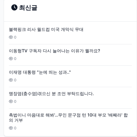
최신글
블랙핑크 리사 월드컵 미국 개막식 무대
0
이동형TV 구독자 다시 늘어나는 이유가 뭘까요?
0
이재명 대통령 "눈에 띄는 성과.."
0
맹장염(충수염)겪으신 분 조언 부탁드립니다.
0
촉법이니 마음대로 해봐'…무인 문구점 턴 10대 부모 '배째라' 합
의 거부
0