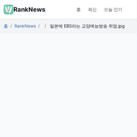
RankNews
홈
최신
오늘 인기
홈
RankNews
일본에 EBS라는 교양예능방송 위엄.jpg