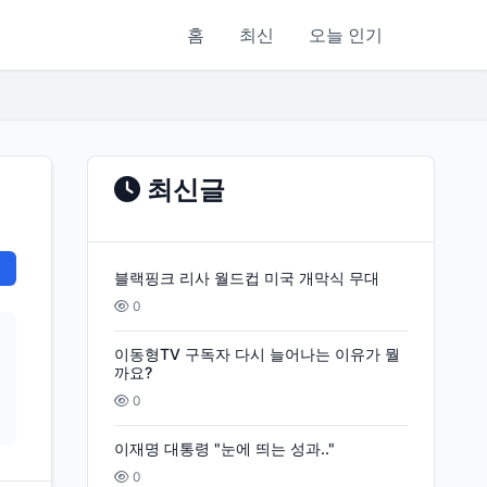
홈
최신
오늘 인기
최신글
블랙핑크 리사 월드컵 미국 개막식 무대
0
이동형TV 구독자 다시 늘어나는 이유가 뭘
까요?
0
이재명 대통령 "눈에 띄는 성과.."
0