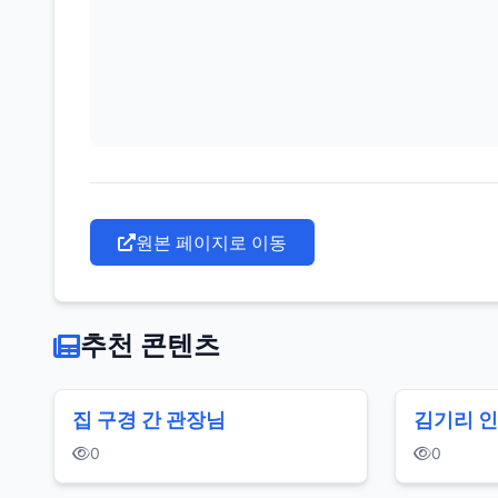
일
반
인
연
원본 페이지로 이동
예
인
추천 콘텐츠
도
끼
집 구경 간 관장님
김기리 
자
0
0
국
은