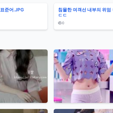
표준어.JPG
침몰한 여객선 내부의 위엄 
ㄷㄷ
0