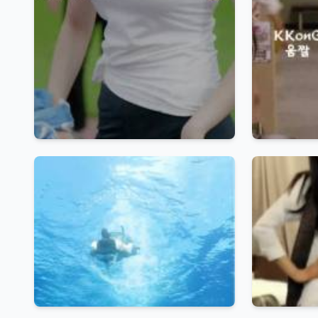
태
연
노
출
고
딩
소
녀
시
대
몸
매
유
리