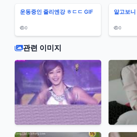
꼴
운동중인 줄리엔강 ㅎㄷㄷ GIF
알고보니 
가
슴
0
0
누
관련 이미지
드
팬
티
지
가
섹
시
엉
덩
이