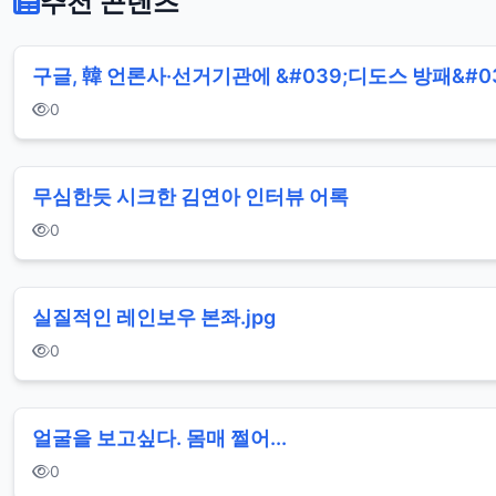
추천 콘텐츠
도
끼
구글, 韓 언론사·선거기관에 &#039;디도스 방패&#0
자
0
국
은
꼴
무심한듯 시크한 김연아 인터뷰 어록
가
0
슴
누
실질적인 레인보우 본좌.jpg
드
0
팬
티
지
얼굴을 보고싶다. 몸매 쩔어...
가
0