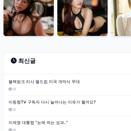
대
몸
매
유
리
제
시
최신글
카
비
블랙핑크 리사 월드컵 미국 개막식 무대
키
0
니
이동형TV 구독자 다시 늘어나는 이유가 뭘까요?
방
0
송
이재명 대통령 "눈에 띄는 성과.."
사
0