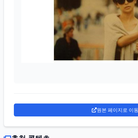
일
반
인
연
원본 페이지로 이
예
인