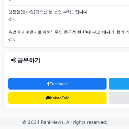
고
게
맹장염(충수염)겪으신 분 조언 부탁드립니다.
0
임
화
촉법이니 마음대로 해봐'…무인 문구점 턴 10대 부모 '배째라' 합의 
보
0
몰
카
공유하기
길
거
Facebook
리
꼭
KakaoTalk
지
현
아
© 2024 RankNews. All rights reserved.