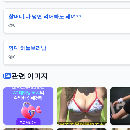
섹
시
할머니 나 냉면 먹어봐도 돼여??
엉
0
덩
이
연대 하늘보리남
태
0
연
노
관련 이미지
출
고
딩
소
녀
시