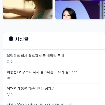
최신글
블랙핑크 리사 월드컵 미국 개막식 무대
0
이동형TV 구독자 다시 늘어나는 이유가 뭘까요?
0
이재명 대통령 "눈에 띄는 성과.."
0
맹장염(충수염)겪으신 분 조언 부탁드립니다.