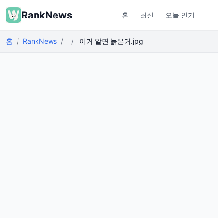
RankNews
홈
최신
오늘 인기
홈
RankNews
이거 알면 늙은거.jpg