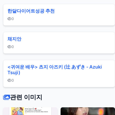
한달 다이어트성공 추천
0
채지안
0
<귀여운 배우> 츠지 아즈키 (辻 あずき - Azuki
Tsuji)
0
관련 이미지