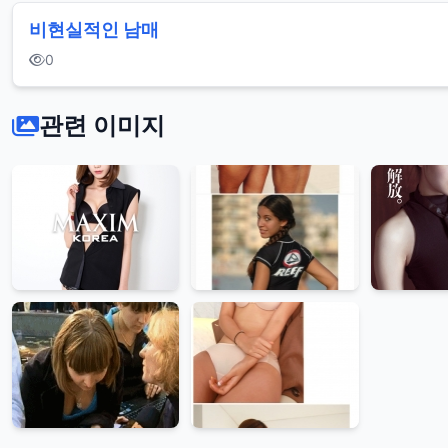
비현실적인 남매
태
0
연
노
관련 이미지
출
고
딩
소
녀
시
대
몸
매
유
리