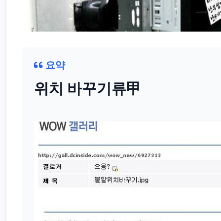
요약
위치 바꾸기류甲