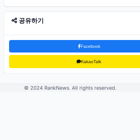
몰
카
공유하기
길
거
Facebook
리
꼭
KakaoTalk
지
현
© 2024 RankNews. All rights reserved.
아
얼
짱
은
근
히