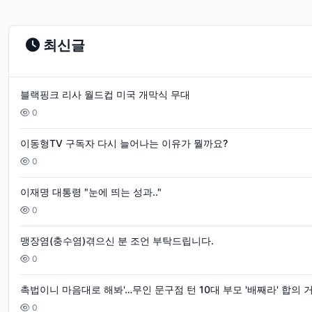
제
시
최신글
카
비
블랙핑크 리사 월드컵 미국 개막식 무대
키
0
니
이동형TV 구독자 다시 늘어나는 이유가 뭘까요?
방
0
송
이재명 대통령 "눈에 띄는 성과.."
사
0
고
맹장염(충수염)겪으신 분 조언 부탁드립니다.
게
0
임
화
촉법이니 마음대로 해봐'…무인 문구점 턴 10대 부모 '배째라' 합의 
0
보