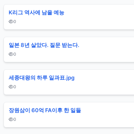
꼴
K리그 역사에 남을 예능
가
0
슴
누
일본 8년 살았다. 질문 받는다.
드
0
팬
티
지
세종대왕의 하루 일과표.jpg
가
0
섹
시
장원삼이 60억 FA이후 한 일들
엉
0
덩
이