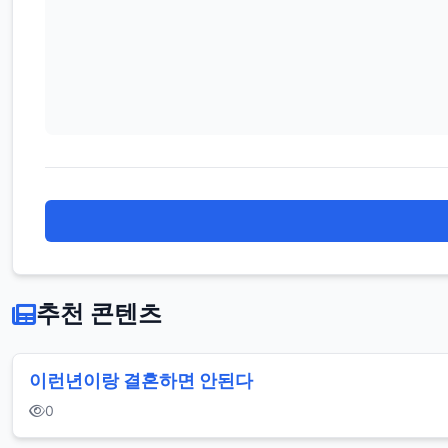
일
반
인
연
예
인
추천 콘텐츠
도
끼
이런년이랑 결혼하면 안된다
자
0
국
은