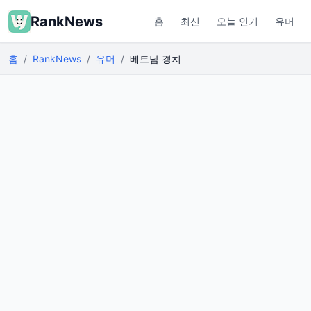
RankNews
홈
최신
오늘 인기
유머
홈
RankNews
유머
베트남 경치