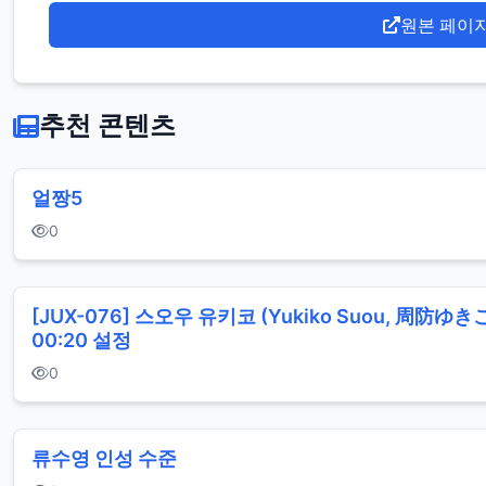
원본 페이
추천 콘텐츠
얼짱5
0
[JUX-076] 스오우 유키코 (Yukiko Suou, 周防ゆきこ), 5월 신작 AV 작품_ 유
00:20 설정
0
류수영 인성 수준