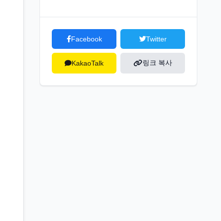
Facebook
Twitter
링크 복사
KakaoTalk