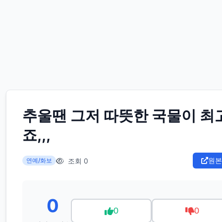
추울땐 그저 따뜻한 국물이 최
죠,,,
원본
조회 0
연예/화보
0
0
0