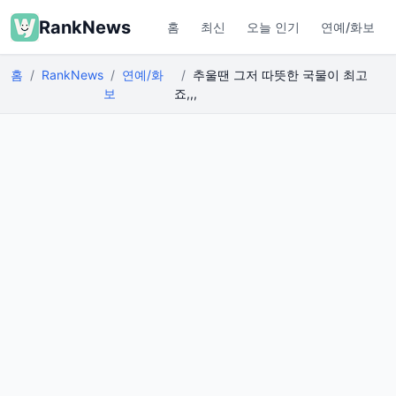
RankNews
홈
최신
오늘 인기
연예/화보
홈
RankNews
연예/화
추울땐 그저 따뜻한 국물이 최고
보
죠,,,