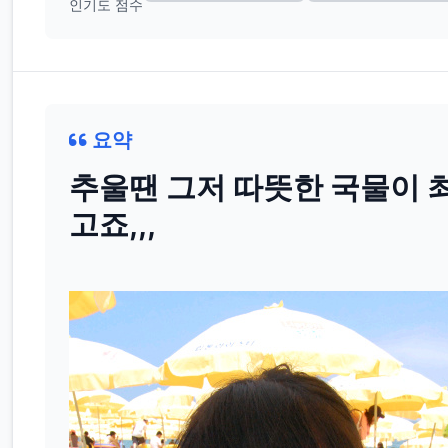
인기도 점수
요약
추울땐 그저 따뜻한 국물이 
고죠,,,