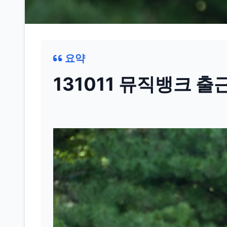
요약
131011 뮤직뱅크 