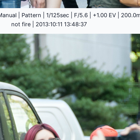
Manual
|
Pattern
|
1/125sec
|
F/5.6
|
+1.00 EV
|
200.0
not fire
|
2013:10:11 13:48:37