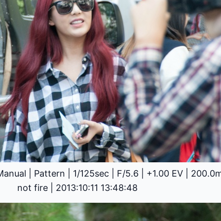
Manual
|
Pattern
|
1/125sec
|
F/5.6
|
+1.00 EV
|
200.0
not fire
|
2013:10:11 13:48:48