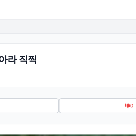
티아라 직찍
0