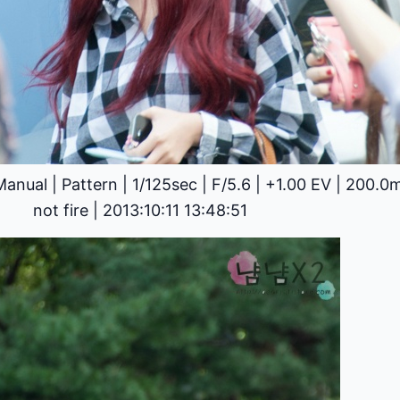
Manual
|
Pattern
|
1/125sec
|
F/5.6
|
+1.00 EV
|
200.0
not fire
|
2013:10:11 13:48:51