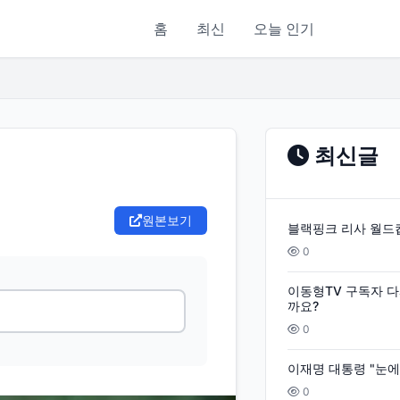
홈
최신
오늘 인기
최신글
원본보기
블랙핑크 리사 월드
0
이동형TV 구독자 다
까요?
0
이재명 대통령 "눈에 
0