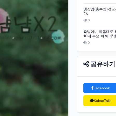
맹장염(충수염)겪으
다.
0
촉법이니 마음대로 
10대 부모 '배째라'
0
공유하기
Facebook
KakaoTalk