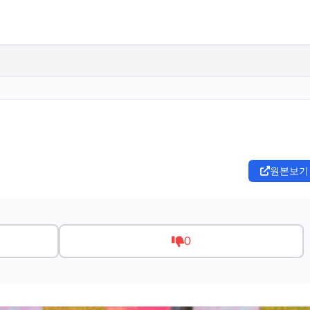
원본보기
0