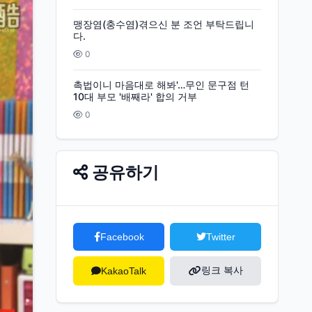
맹장염(충수염)겪으신 분 조언 부탁드립니
다.
0
촉법이니 마음대로 해봐'…무인 문구점 턴
10대 부모 '배째라' 합의 거부
0
공유하기
Facebook
Twitter
링크 복사
KakaoTalk