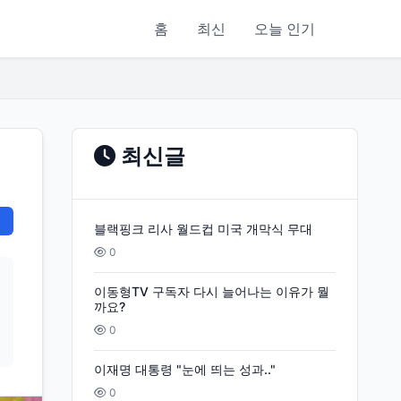
홈
최신
오늘 인기
최신글
블랙핑크 리사 월드컵 미국 개막식 무대
0
이동형TV 구독자 다시 늘어나는 이유가 뭘
까요?
0
이재명 대통령 "눈에 띄는 성과.."
0