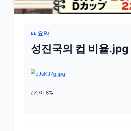
요약
성진국의 컵 비율.jpg
a컵이 8%