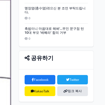
맹장염(충수염)겪으신 분 조언 부탁드립니
다.
0
촉법이니 마음대로 해봐'…무인 문구점 턴
10대 부모 '배째라' 합의 거부
0
공유하기
Facebook
Twitter
링크 복사
KakaoTalk