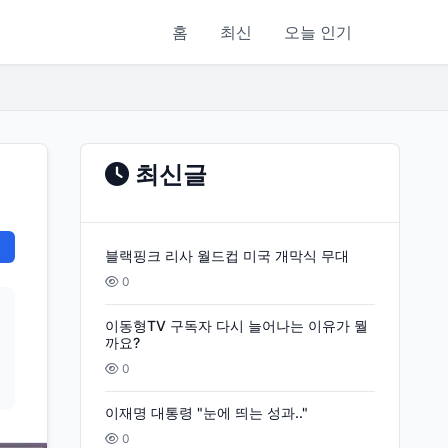
홈
최신
오늘 인기
최신글
블랙핑크 리사 월드컵 미국 개막식 무대
0
이동형TV 구독자 다시 늘어나는 이유가 뭘
까요?
0
이재명 대통령 "눈에 띄는 성과.."
0