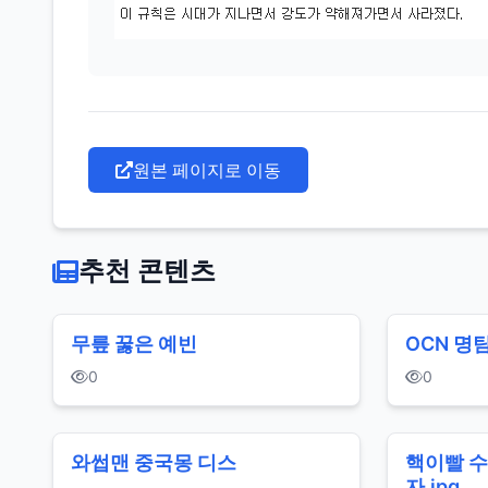
원본 페이지로 이동
추천 콘텐츠
무릎 꿇은 예빈
OCN 명
0
0
와썹맨 중국몽 디스
핵이빨 
자.jpg