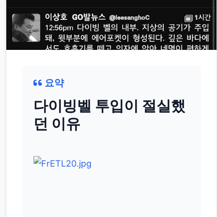
요약
다이빙벨 투입이 절실했
던 이유