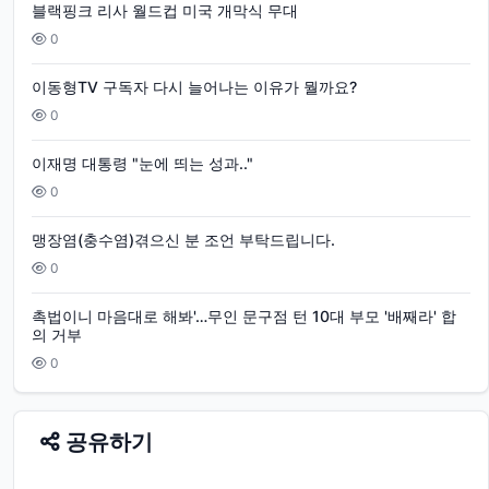
블랙핑크 리사 월드컵 미국 개막식 무대
0
이동형TV 구독자 다시 늘어나는 이유가 뭘까요?
0
이재명 대통령 "눈에 띄는 성과.."
0
맹장염(충수염)겪으신 분 조언 부탁드립니다.
0
촉법이니 마음대로 해봐'…무인 문구점 턴 10대 부모 '배째라' 합
의 거부
0
공유하기