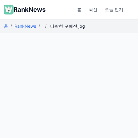
RankNews
홈
최신
오늘 인기
홈
RankNews
타락한 구혜선.jpg