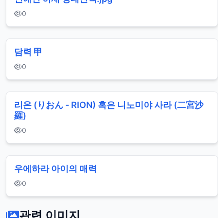
0
담력 甲
0
리온 (りおん - RION) 혹은 니노미야 사라 (二宮沙
羅)
0
우에하라 아이의 매력
0
관련 이미지