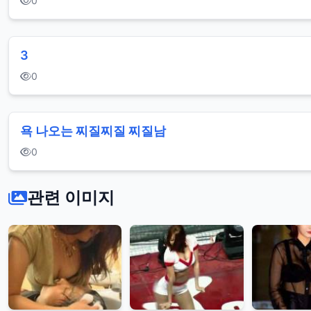
0
3
0
욕 나오는 찌질찌질 찌질남
0
관련 이미지