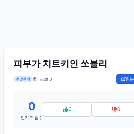
피부가 치트키인 쏘블리
원본
조회 0
후방주의
0
0
0
인기도 점수