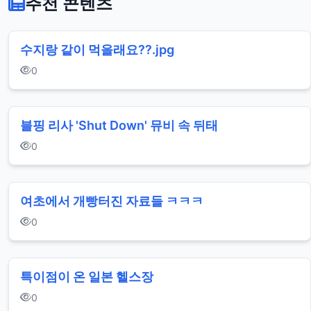
추천 콘텐츠
수지랑 같이 먹을래요??.jpg
0
블핑 리사 'Shut Down' 뮤비 속 뒤태
0
여초에서 개빵터진 자료들 ㅋㅋㅋ
0
특이점이 온 일본 헬스장
0