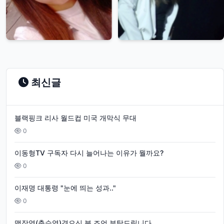
최신글
블랙핑크 리사 월드컵 미국 개막식 무대
0
이동형TV 구독자 다시 늘어나는 이유가 뭘까요?
0
이재명 대통령 "눈에 띄는 성과.."
0
맹장염(충수염)겪으신 분 조언 부탁드립니다.