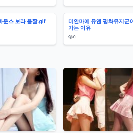
바운스 보라 움짤.gif
미안마에 유엔 평화유지군이
가는 이유
0