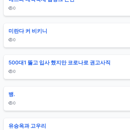
0
미란다 커 비키니
0
500대1 뚫고 입사 했지만 코로나로 권고사직
0
뱅.
0
유승옥과 고우리